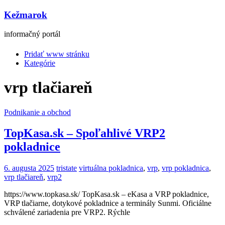
Kežmarok
informačný portál
Pridať www stránku
Kategórie
vrp tlačiareň
Podnikanie a obchod
TopKasa.sk – Spoľahlivé VRP2
pokladnice
6. augusta 2025
tristate
virtuálna pokladnica
,
vrp
,
vrp pokladnica
,
vrp tlačiareň
,
vrp2
https://www.topkasa.sk/ TopKasa.sk – eKasa a VRP pokladnice,
VRP tlačiarne, dotykové pokladnice a terminály Sunmi. Oficiálne
schválené zariadenia pre VRP2. Rýchle