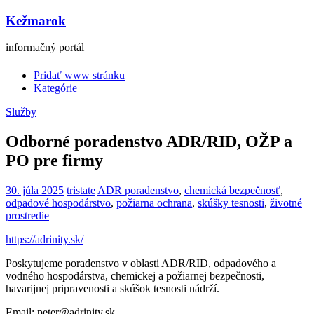
Kežmarok
informačný portál
Pridať www stránku
Kategórie
Služby
Odborné poradenstvo ADR/RID, OŽP a
PO pre firmy
30. júla 2025
tristate
ADR poradenstvo
,
chemická bezpečnosť
,
odpadové hospodárstvo
,
požiarna ochrana
,
skúšky tesnosti
,
životné
prostredie
https://adrinity.sk/
Poskytujeme poradenstvo v oblasti ADR/RID, odpadového a
vodného hospodárstva, chemickej a požiarnej bezpečnosti,
havarijnej pripravenosti a skúšok tesnosti nádrží.
Email: peter@adrinity.sk