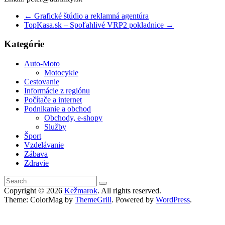
←
Grafické štúdio a reklamná agentúra
TopKasa.sk – Spoľahlivé VRP2 pokladnice
→
Kategórie
Auto-Moto
Motocykle
Cestovanie
Informácie z regiónu
Počítače a internet
Podnikanie a obchod
Obchody, e-shopy
Služby
Šport
Vzdelávanie
Zábava
Zdravie
Copyright © 2026
Kežmarok
. All rights reserved.
Theme: ColorMag by
ThemeGrill
. Powered by
WordPress
.